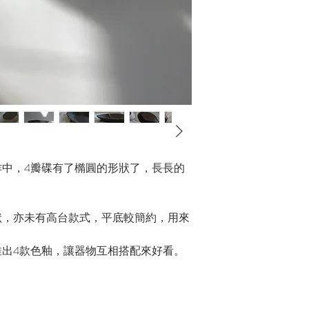
中，4瓣碟有了橢圓的形狀了，長長的
狀，亦未有高台款式，平底較簡約，用來
出4款色釉，讓器物互相搭配來好看。