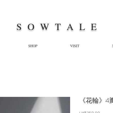
S O W T A L E
SHOP
VISIT
《花輪》4
Price