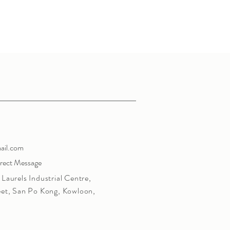
ail.com
irect Message
Laurels Industrial
Centre,
eet, San Po Kong, Kowloon,