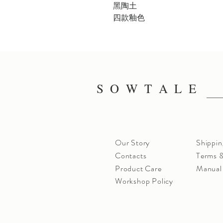
黑陶土
四款釉色
S O W T A L E
Our Story
Shippin
Contacts
Terms &
Product Care
Manual
Workshop Policy