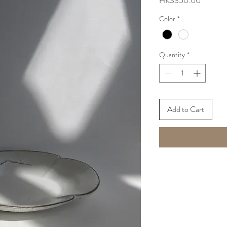
HK$350.00
Color
*
Quantity
*
Add to Cart