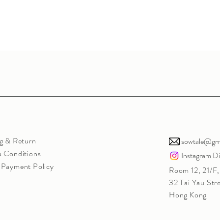
g & Return
sowtale@gm
 Conditions
Instagram D
 Payment Policy
Room 12, 21/F, 
32 Tai Yau Str
Hong Kong