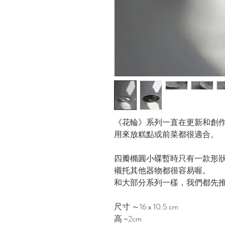
《花輪》系列一直在更新和創作
用來放糕點或前菜都很適合。
四瓣橢圓小碟暫時只有一款形
襯托其他器物都很容易喔。
和大部分系列一樣，我們都先推
尺寸 ～16 x 10.5 cm
高 ~2cm